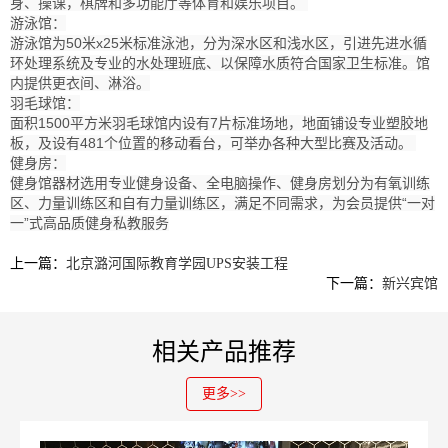
身、操课，棋牌和多功能厅等体育和娱乐项目。
游泳馆：
游泳馆为50米x25米标准泳池，分为深水区和浅水区，引进先进水循
环处理系统及专业的水处理班底、以保障水质符合国家卫生标准。馆
内提供更衣间、淋浴。
羽毛球馆：
面积1500平方米羽毛球馆内设有7片标准场地，地面铺设专业塑胶地
板，及设有481个位置的移动看台，可举办各种大型比赛及活动。
健身房：
健身馆器材选用专业健身设备、全电脑操作、健身房划分为有氧训练
区、力量训练区和自有力量训练区，满足不同需求，为会员提供“一对
一”式高品质健身私教服务
上一篇：
北京潞河国际教育学园UPS安装工程
下一篇：
新兴宾馆
相关产品推荐
更多>>